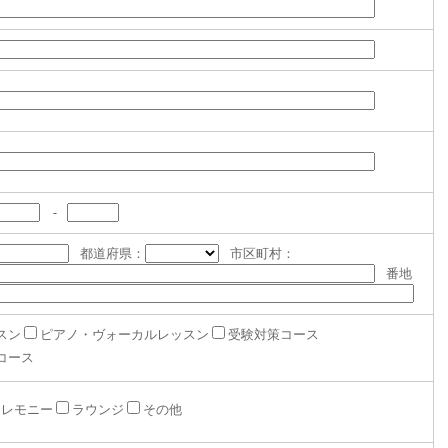
-
都道府県：
市区町村：
番地
スン
ピアノ・ヴォーカルレッスン
受験対策コース
コース
セレモニー
ラウンジ
その他