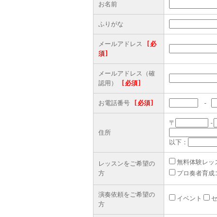
お名前
ふりがな
メールアドレス
[必
須]
メールアドレス（確
認用）
[必須]
お電話番号
[必須]
-
〒
-
住所
以下：
無料体験レッ
レッスンをご希望の
方
プロ奏者育成
演奏依頼をご希望の
イベント
方